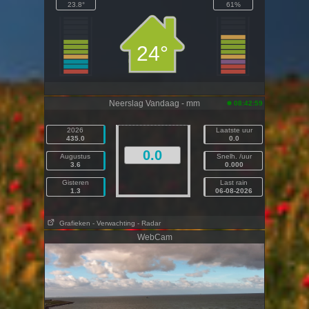
23.8°
61%
24°
Neerslag Vandaag - mm
08:42:59
2026
Laatste uur
435.0
0.0
0.0
Augustus
Snelh. /uur
3.6
0.000
Gisteren
Last rain
1.3
06-08-2026
Grafieken
- Verwachting
- Radar
WebCam