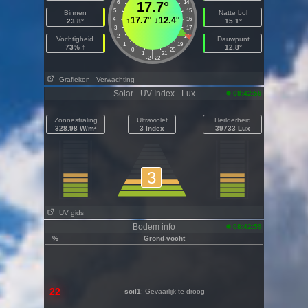
6
17.7°
14
5
15
Binnen
Natte bol
↑
17.7°
↓
12.4°
4
16
23.8°
15.1°
3
17
2
18
Vochtigheid
Dauwpunt
1
19
73% ↑
12.8°
0
20
|
-1
21
-2
22
Grafieken
- Verwachting
Solar - UV-Index - Lux
08:42:59
Zonnestraling
Ultraviolet
Herlderheid
328.98 W/m²
3 Index
39733 Lux
3
UV gids
Bodem info
08:42:59
%
Grond-vocht
22
soil1
: Gevaarlijk te droog