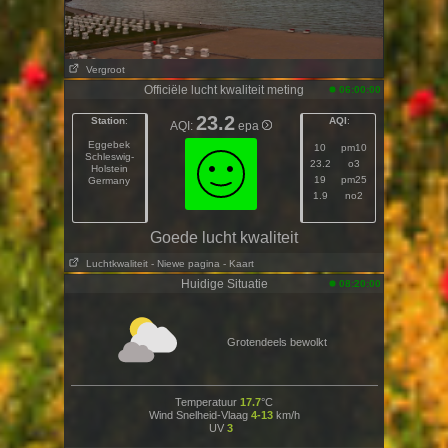
Vergroot
Officiële lucht kwaliteit meting
06:00:00
23.2
Station
:
AQI
:
AQI:
epa
Eggebek
10
pm10
Schleswig-
23.2
o3
Holstein
19
pm25
Germany
1.9
no2
Goede lucht kwaliteit
Luchtkwaliteit
- Niewe pagina
- Kaart
Huidige Situatie
08:20:00
Grotendeels bewolkt
Temperatuur
17.7
°C
Wind Snelheid-Vlaag
4-13
km/h
UV
3