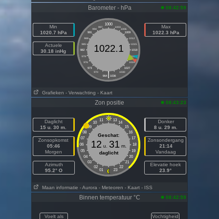
Barometer - hPa
08:42:59
1000
Min
Max
997
1003
994
1006
1020.7 hPa
1022.3 hPa
991
1009
988
1012
Actuele
985
1015
1022.1
30.18 inHg
982
1018
979
1021
976
1024
973
1027
|
970
1030
964
1036
Grafieken
- Verwachting
- Kaart
Zon positie
08:43:23
11
13
Daglicht
Donker
10
14
15 u. 30 m.
09
15
8 u. 29 m.
08
16
Geschat:
07
17
Zonsopkomst
Zonsondergang
12
31
06
18
05:46
u.
m.
21:14
05
19
Morgen
Vandaag
daglicht
04
20
03
21
Azimuth
Elevatie hoek
02
22
95.2° O
01
23
23.9°
Maan informatie
- Aurora
- Meteoren
- Kaart
- ISS
Binnen temperatuur °C
08:42:59
Voelt als
Vochtigheid