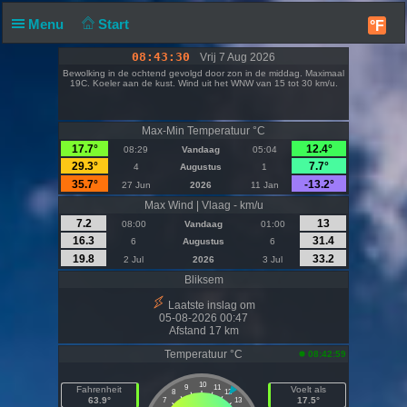
Menu
Start
°F
08:43:30
Vrij 7 Aug 2026
Bewolking in de ochtend gevolgd door zon in de middag. Maximaal
19C. Koeler aan de kust. Wind uit het WNW van 15 tot 30 km/u.
Max-Min Temperatuur °C
17.7°
12.4°
08:29
Vandaag
05:04
29.3°
7.7°
4
Augustus
1
35.7°
-13.2°
27 Jun
2026
11 Jan
Max Wind | Vlaag - km/u
7.2
13
08:00
Vandaag
01:00
16.3
31.4
6
Augustus
6
19.8
33.2
2 Jul
2026
3 Jul
Bliksem
Laatste inslag om
05-08-2026 00:47
Afstand 17 km
Temperatuur °C
08:42:59
10
9
11
Fahrenheit
Voelt als
8
12
63.9°
17.5°
7
13