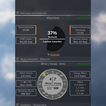
Soil moist and temp info
Maanfase
08:43:23
Maanopkomst
Maanondergang
23:46
Vandaag
37%
17:23
Verlicht
Volle maan
Nieuwe maan
Laatste kwartier
Vrij 28 Aug
Woe 12 Aug
Perseids
Maan informatie
- Meteoren
Wind | Vlaag - km/u
08:42:59
N
Wind (Gem)
Vlaag (Max)
NNW
NNO
4.0 km/u
NW
NO
13.0 km/u
4
7
WNW
ONO
1 Bft
Wind
Wind
Vlaag
W
E
Zeer zwak
4.0 km/h =
1.1 m/s
321°
NW
WZW
OZO
2.5 mph
Richting (Gem)
ZW
ZO
2.2 kts
NW 321°
ZZW
ZZO
Z
Grafieken
- Verwachting