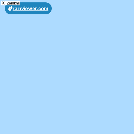
X
Zamknij