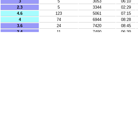
3
5
3053
06:10
2.3
5
3344
02:29
4.6
123
5061
07:15
4
74
6944
08:28
3.6
24
7420
08:45
2.4
11
7490
06:39
2
5
7496
02:18
2.9
20
7513
07:19
2.7
9
8063
08:37
2.4
9
8478
03:04
2.1
9
8479
03:06
2.3
2
8761
04:49
2.1
13
8969
02:31
3.9
10
9319
05:13
2.7
20
9378
08:01
3.1
7
9595
07:34
4.4
179
9791
01:58
3.6
10
9823
02:27
3.5
13
10816
07:36
3.5
7
10842
06:45
2.9
107
11057
02:35
3.4
126
11238
09:00
4.3
10
11409
05:48