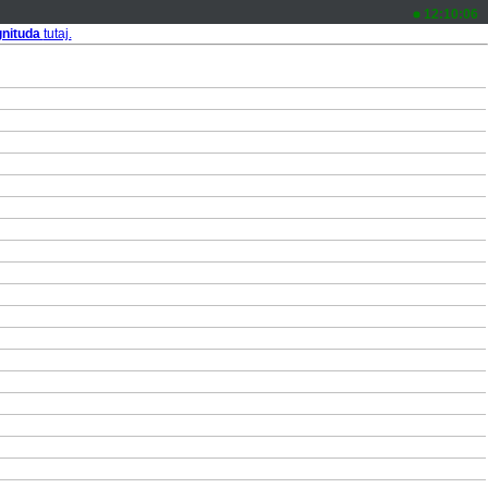
12:10:06
nituda
tutaj.