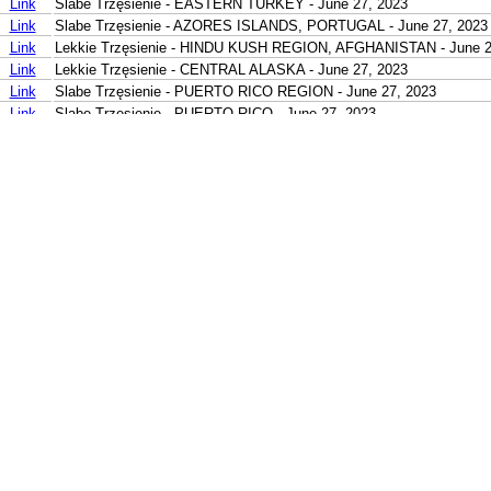
Link
Slabe Trzęsienie - EASTERN TURKEY - June 27, 2023
Link
Slabe Trzęsienie - AZORES ISLANDS, PORTUGAL - June 27, 2023
Link
Lekkie Trzęsienie - HINDU KUSH REGION, AFGHANISTAN - June 2
Link
Lekkie Trzęsienie - CENTRAL ALASKA - June 27, 2023
Link
Slabe Trzęsienie - PUERTO RICO REGION - June 27, 2023
Link
Slabe Trzęsienie - PUERTO RICO - June 27, 2023
Link
Slabe Trzęsienie - PUERTO RICO REGION - June 27, 2023
Link
Slabe Trzęsienie - MANIPUR, INDIA REGION - June 27, 2023
Link
Slabe Trzęsienie - COLORADO - June 27, 2023
Link
Slabe Trzęsienie - NEVADA - June 27, 2023
Link
Slabe Trzęsienie - NEVADA - June 27, 2023
Link
Slabe Trzęsienie - CENTRAL CALIFORNIA - June 27, 2023
Link
Slabe Trzęsienie - SOUTHERN CALIFORNIA - June 27, 2023
Link
Slabe Trzęsienie - NORTHERN SUMATRA, INDONESIA - June 27, 
Link
Slabe Trzęsienie - PANAMA-COSTA RICA BORDER REGION - June
Link
Slabe Trzęsienie - BABUYAN ISL REGION, PHILIPPINES - June 27
Link
Lekkie Trzęsienie - NORTHERN SUMATRA, INDONESIA - June 26,
Link
Slabe Trzęsienie - NORTHERN SUMATRA, INDONESIA - June 27, 
Link
Slabe Trzęsienie - SOUTHERN SUMATRA, INDONESIA - June 27, 
Link
Slabe Trzęsienie - SOUTHERN PERU - June 27, 2023
Link
Slabe Trzęsienie - TARAPACA, CHILE - June 27, 2023
Link
Slabe Trzęsienie - ANTOFAGASTA, CHILE - June 27, 2023
Link
Lekkie Trzęsienie - JAVA, INDONESIA - June 27, 2023