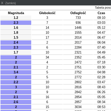
X
Zamknij
Tabela pos
Magnituda
Głebokość
Odległość
Czas
1.2
3
733
09:10
2.3
7
936
03:03
1.6
14
1446
05:12
1.8
10
1555
04:47
1.5
17
2014
06:47
2.4
2
2017
06:04
2.3
6
2284
07:40
1.7
10
2321
04:49
2
34
2352
05:45
2
4
2472
07:18
2.1
2
2751
03:30
3.4
5
2752
04:08
2
5
2772
02:28
2.2
10
2802
03:47
3
10
2816
08:43
2
9
2842
06:26
2.1
16
2854
05:05
2.6
6
2857
08:34
2
15
3034
08:53